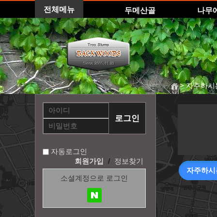
전체메뉴
두메산골
나무
> 자주하시
자동로그인
회원가입
/
정보찾기
자주하시
소셜계정으로 로그인