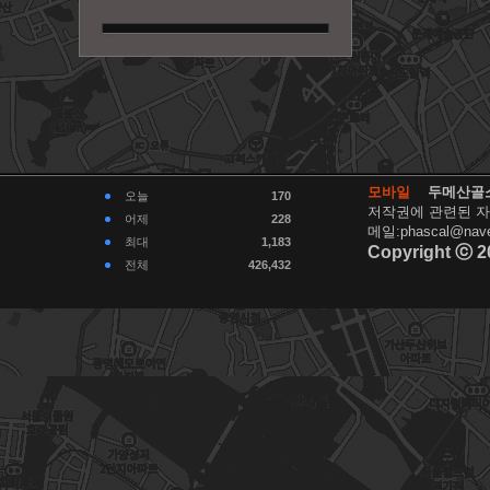
모바일
두메산골
오늘
170
저작권에 관련된 자
어제
228
메일:phascal@nave
최대
1,183
Copyright ⓒ 2
전체
426,432