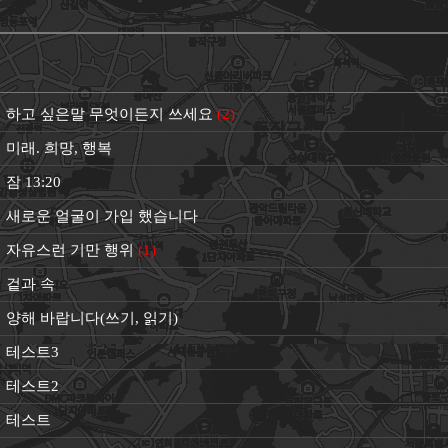
하고 싶은말 무엇이든지 쓰세요
(
2
)
미래. 희망, 행복
잠 13:20
새로운 얼굴이 가입 했습니다
자유스런 기만 행위
(
1
)
겉과 속
양해 바랍니다(쓰기, 읽기)
테스트3
테스트2
테스트