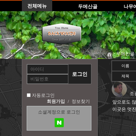
전체메뉴
두메산골
나무
> 두메산골
이름
제목
조
자동로그인
회원가입
/
정보찾기
앞으로도 많
이곳은 멋진
소셜계정으로 로그인