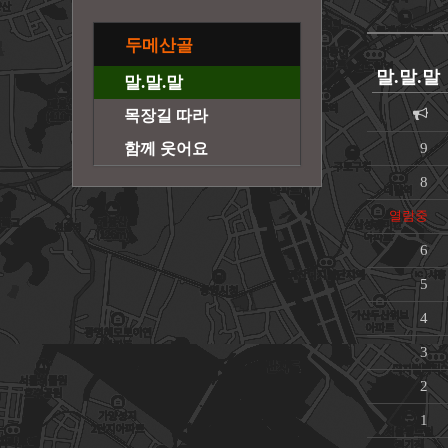
두메산골
말.말.말
말.말.말
목장길 따라
함께 웃어요
9
8
열람중
6
5
4
3
2
1