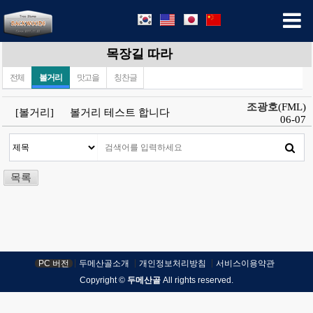
목장길 따라
전체
볼거리
맛고을
칭찬글
조광호
(FML)
[볼거리]
볼거리 테스트 합니다
06-07
목록
PC 버전
두메산골소개
개인정보처리방침
서비스이용약관
Copyright ©
두메산골
All rights reserved.