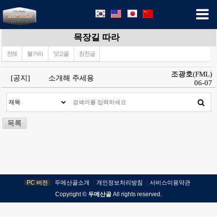
목장길 따라
전체
볼거리
맛고을
칭찬글
조광호
(FML)
[공지]
소개해 주세용
06-07
목록
PC 버전
두메산골소개
개인정보처리방침
서비스이용약관
Copyright ©
두메산골
All rights reserved.