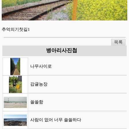
추억의기찻길1
목록
병아리사진첩
나무사이로
감귤농장
쓸쓸함
사람이 없어 너무 쓸쓸하다