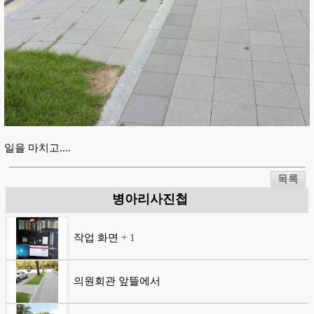
일을 마치고....
목록
병아리사진첩
작업 화면
+
1
의원회관 앞뜰에서