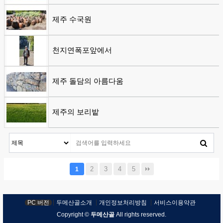
제주 수국원
천지연폭포앞에서
제주 돌담의 아름다움
제주의 보리밭
2
3
4
5
1
PC 버전
두메산골소개
개인정보처리방침
서비스이용약관
Copyright ©
두메산골
All rights reserved.