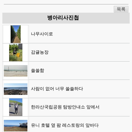
목록
병아리사진첩
나무사이로
감귤농장
쓸쓸함
사람이 없어 너무 쓸쓸하다
한라산국립공원 탐방안내소 앞에서
유니 호텔 옆 팜 레스토랑의 앞바다