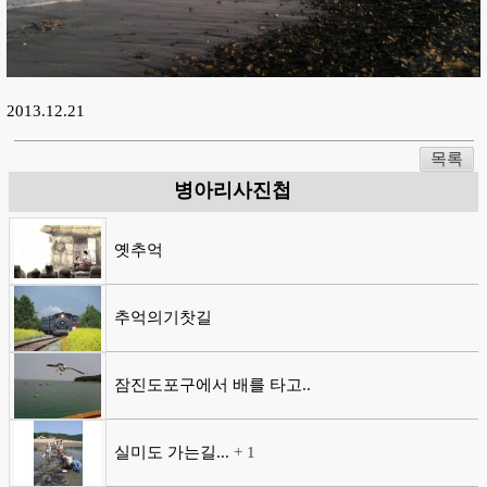
2013.12.21
목록
병아리사진첩
옛추억
추억의기찻길
잠진도포구에서 배를 타고..
실미도 가는길...
+
1