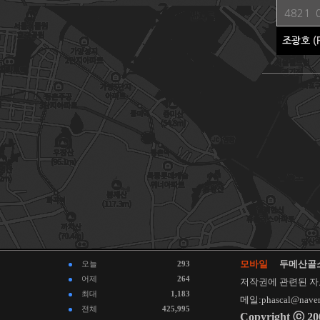
4821
조광호
(
처음
맨끝
모바일
두메산골
오늘
293
어제
264
저작권에 관련된 자
최대
1,183
메일:phascal@naver
전체
425,995
Copyright ⓒ 20