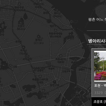
평촌 어느
병아리사
포천 -
3329
조광호
(