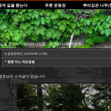
에게 길을 묻는다
푸른 운동장
뿌리깊은 나무(
 길을 묻는다
> 병아리사진첩
> 평촌 어느 작은공원
조광호
[FML] (18-04-09 11:06)
*
평촌 어느 작은공원
광호
님의 소개글이 없습니다.