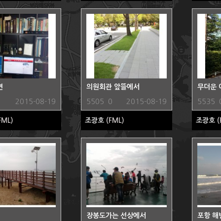
면
의원회관 앞뜰에서
무더운 
1
2015-08-19
5505
0
2015-08-19
5535
FML)
조광호
(FML)
조광호
(
장봉도가는 선상에서
포항 해