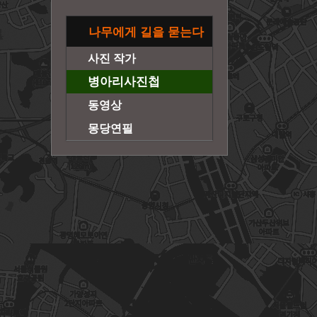
나무에게 길을 묻는다
사진 작가
병아리사진첩
동영상
몽당연필