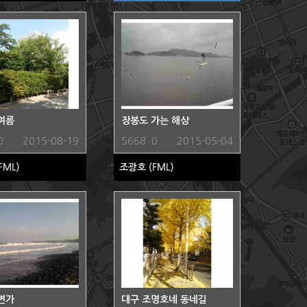
여름
장봉도 가는 해상
0
2015-08-19
5668
0
2015-05-04
FML)
조광호
(FML)
변가
대구 조명호네 동네길