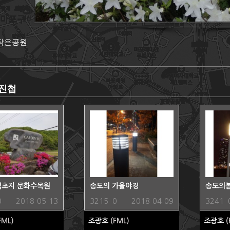
 작은공원
진첩
 벽초지 문화수목원
송도의 가을야경
송도의
0
2018-05-13
3215
0
2018-04-09
3241
FML)
조광호
(FML)
조광호
(