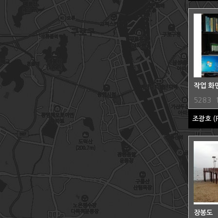
작업 화
5283
조광호
(
장봉도