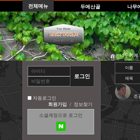
전체메뉴
두메산골
나무
> 나무에게
이름
제목
조
자동로그인
회원가입
/
정보찾기
소셜계정으로 로그인