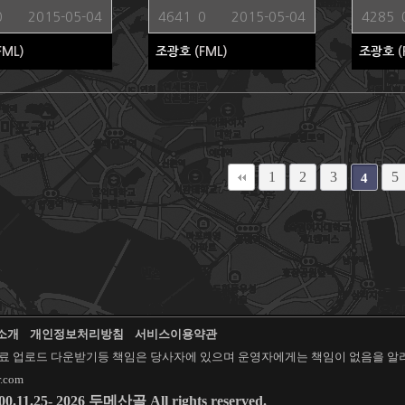
0
2015-05-04
4641
0
2015-05-04
4285
FML)
조광호
(FML)
조광호
(
1
2
3
5
4
소개
개인정보처리방침
서비스이용약관
료 업로드 다운받기등 책임은 당사자에 있으며 운영자에게는 책임이 없음을 알려
.com
00.11.25- 2026 두메산골 All rights reserved.