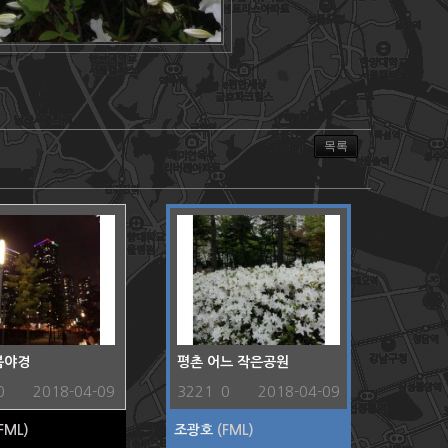
목록
봄야경
평촌 어느 작은공원
0
2018-04-09
3221
0
2018-04-09
FML)
조광호
(FML)